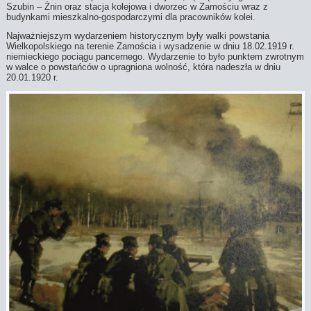
Szubin – Żnin oraz stacja kolejowa i dworzec w Zamościu wraz z
budynkami mieszkalno-gospodarczymi dla pracowników kolei.
Najważniejszym wydarzeniem historycznym były walki powstania
Wielkopolskiego na terenie Zamościa i wysadzenie w dniu 18.02.1919 r.
niemieckiego pociągu pancernego. Wydarzenie to było punktem zwrotnym
w walce o powstańców o upragniona wolność, która nadeszła w dniu
20.01.1920 r.