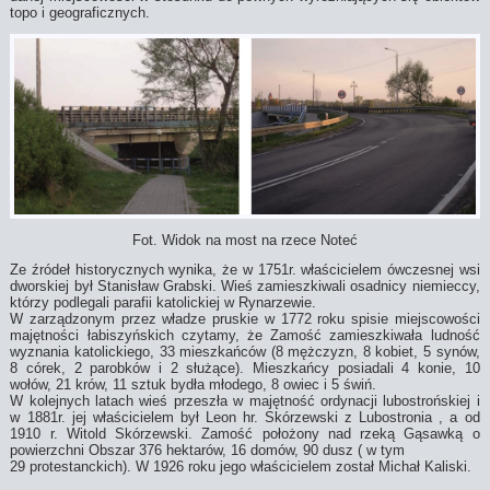
topo i geograficznych.
Fot. Widok na most na rzece Noteć
Ze źródeł historycznych wynika, że w 1751r. właścicielem ówczesnej wsi
dworskiej był Stanisław Grabski. Wieś zamieszkiwali osadnicy niemieccy,
którzy podlegali parafii katolickiej w Rynarzewie.
W zarządzonym przez władze pruskie w 1772 roku spisie miejscowości
majętności łabiszyńskich czytamy, że Zamość zamieszkiwała ludność
wyznania katolickiego, 33 mieszkańców (8 mężczyzn, 8 kobiet, 5 synów,
8 córek, 2 parobków i 2 służące). Mieszkańcy posiadali 4 konie, 10
wołów, 21 krów, 11 sztuk bydła młodego, 8 owiec i 5 świń.
W kolejnych latach wieś przeszła w majętność ordynacji lubostrońskiej i
w 1881r. jej właścicielem był Leon hr. Skórzewski z Lubostronia , a od
1910 r. Witold Skórzewski. Zamość położony nad rzeką Gąsawką o
powierzchni Obszar 376 hektarów, 16 domów, 90 dusz ( w tym
29 protestanckich). W 1926 roku jego właścicielem został Michał Kaliski.