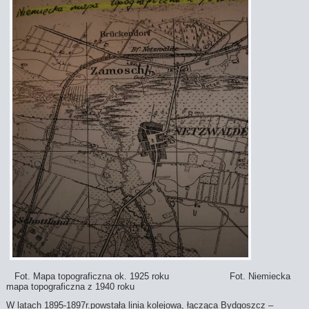
Fot. Mapa topograficzna ok. 1925 roku Fot. Niemiecka
mapa topograficzna z 1940 roku
W latach 1895-1897r.powstała linia kolejowa, łącząca Bydgoszcz –