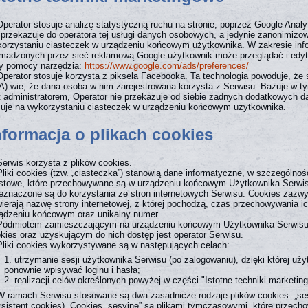
Operator stosuje analizę statystyczną ruchu na stronie, poprzez Google Analy
 przekazuje do operatora tej usługi danych osobowych, a jedynie zanonimizo
orzystaniu ciasteczek w urządzeniu końcowym użytkownika. W zakresie info
madzonych przez sieć reklamową Google użytkownik może przeglądać i edyto
y pomocy narzędzia:
https://www.google.com/ads/preferences/
Operator stosuje korzysta z piksela Facebooka. Ta technologia powoduje, że
) wie, że dana osoba w nim zarejestrowana korzysta z Serwisu. Bazuje w 
t administratorem, Operator nie przekazuje od siebie żadnych dodatkowych
uje na wykorzystaniu ciasteczek w urządzeniu końcowym użytkownika.
nformacja o plikach cookies
Serwis korzysta z plików cookies.
Pliki cookies (tzw. „ciasteczka”) stanowią dane informatyczne, w szczególnośc
stowe, które przechowywane są w urządzeniu końcowym Użytkownika Serwis
eznaczone są do korzystania ze stron internetowych Serwisu. Cookies zazw
ierają nazwę strony internetowej, z której pochodzą, czas przechowywania i
ądzeniu końcowym oraz unikalny numer.
Podmiotem zamieszczającym na urządzeniu końcowym Użytkownika Serwisu 
kies oraz uzyskującym do nich dostęp jest operator Serwisu.
Pliki cookies wykorzystywane są w następujących celach:
utrzymanie sesji użytkownika Serwisu (po zalogowaniu), dzięki której uż
ponownie wpisywać loginu i hasła;
realizacji celów określonych powyżej w części "Istotne techniki marketin
W ramach Serwisu stosowane są dwa zasadnicze rodzaje plików cookies: „sesy
rsistent cookies). Cookies „sesyjne” są plikami tymczasowymi, które prze