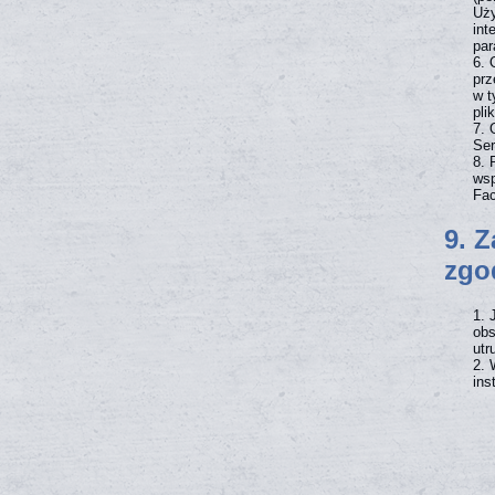
Uży
int
par
prz
w t
pli
Ser
wsp
Fac
9. Z
zgo
obs
utr
ins