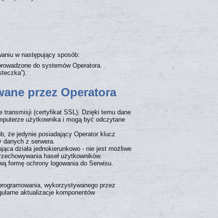
owaniu w następujący sposób:
wprowadzone do systemów Operatora.
steczka”).
ane przez Operatora
transmisji (certyfikat SSL). Dzięki temu dane
omputerze użytkownika i mogą być odczytane
 że jedynie posiadający Operator klucz
y danych z serwera.
ca działa jednokierunkowo - nie jest możliwe
 przechowywania haseł użytkowników.
wą formę ochrony logowania do Serwisu.
 oprogramowania, wykorzystywanego przez
gularne aktualizacje komponentów