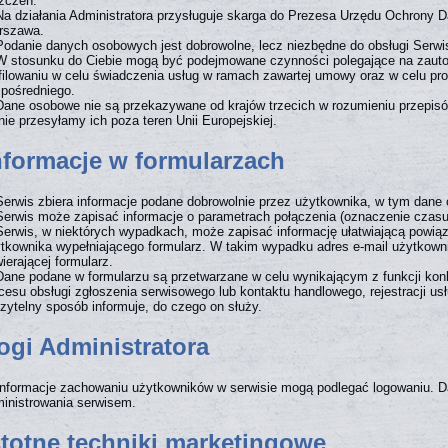
zczeń.
Na działania Administratora przysługuje skarga do Prezesa Urzędu Ochrony 
rszawa.
Podanie danych osobowych jest dobrowolne, lecz niezbędne do obsługi Serwi
W stosunku do Ciebie mogą być podejmowane czynności polegające na zau
filowaniu w celu świadczenia usług w ramach zawartej umowy oraz w celu pr
pośredniego.
Dane osobowe nie są przekazywane od krajów trzecich w rozumieniu przepis
nie przesyłamy ich poza teren Unii Europejskiej.
Informacje w formularzach
Serwis zbiera informacje podane dobrowolnie przez użytkownika, w tym dane 
Serwis może zapisać informacje o parametrach połączenia (oznaczenie czasu,
Serwis, w niektórych wypadkach, może zapisać informację ułatwiającą powią
tkownika wypełniającego formularz. W takim wypadku adres e-mail użytkownik
ierającej formularz.
Dane podane w formularzu są przetwarzane w celu wynikającym z funkcji konk
cesu obsługi zgłoszenia serwisowego lub kontaktu handlowego, rejestracji usł
zytelny sposób informuje, do czego on służy.
Logi Administratora
Informacje zachowaniu użytkowników w serwisie mogą podlegać logowaniu. D
inistrowania serwisem.
Istotne techniki marketingowe