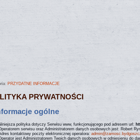
ria:
PRZYDATNE INFORMACJE
LITYKA PRYWATNOŚCI
Informacje ogólne
Niniejsza polityka dotyczy Serwisu www, funkcjonującego pod adresem url:
ht
Operatorem serwisu oraz Administratorem danych osobowych jest: Robert Ry
Adres kontaktowy poczty elektronicznej operatora:
admin@zamosc.bydgoszcz
Operator jest Administratorem Twoich danych osobowych w odniesieniu do da