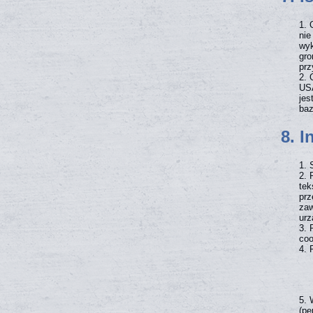
nie
wyk
gro
prz
USA
jes
baz
8. I
tek
prz
zaw
urz
coo
(pe