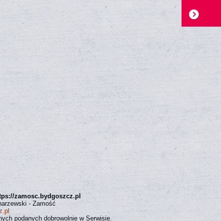
tps://zamosc.bydgoszcz.pl
narzewski - Zamość
.pl
nych podanych dobrowolnie w Serwisie.