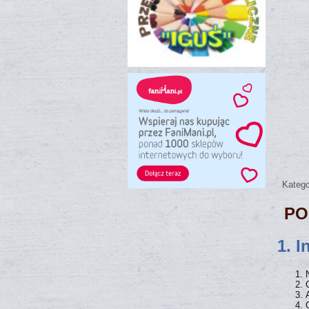
Katego
PO
1. 