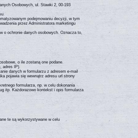
Danych Osobowych, ul. Stawki 2, 00-193
su.
tomatyzowanym podejmowaniu decyzji, w tym
owadzenia przez Administratora marketingu
ów o ochronie danych osobowych. Oznacza to,
osobowe, o ile zostaną one podane.
 adres IP).
zanie danych w formularzu z adresem e-mail
a pojawia się wewnątrz adresu url strony
retnego formularza, np. w celu dokonania
ug itp. Każdorazowo kontekst i opis formularza
ane te są wykorzystywane w celu