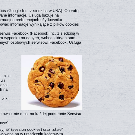
tics (Google Inc. z siedzibą w USA). Operator
wane informacje. Usługa bazuje na
rmacji o preferencjach użytkownika
wać informacje wynikające z plików cookies
 serwis Facebook (Facebook Inc. z siedzibą w
tym wypadku na danych, wobec których sam
 danych osobowych serwisowi Facebook. Usługa
i pliki
u i
yczaj
ch na
pliki
ytkownik nie musi na każdej podstronie Serwisu
gowe";
jne” (session cookies) oraz „stałe”
chowywane są w urządzeniu końcowym