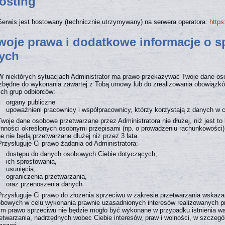
Hosting
Serwis jest hostowany (technicznie utrzymywany) na serwera operatora:
https
Twoje prawa i dodatkowe informacje o 
ych
W niektórych sytuacjach Administrator ma prawo przekazywać Twoje dane oso
zbędne do wykonania zawartej z Tobą umowy lub do zrealizowania obowiązkó
ich grup odbiorców:
organy publiczne
upoważnieni pracownicy i współpracownicy, którzy korzystają z danych w cel
Twoje dane osobowe przetwarzane przez Administratora nie dłużej, niż jest t
nności określonych osobnymi przepisami (np. o prowadzeniu rachunkowości
e nie będą przetwarzane dłużej niż przez 3 lata.
Przysługuje Ci prawo żądania od Administratora:
dostępu do danych osobowych Ciebie dotyczących,
ich sprostowania,
usunięcia,
ograniczenia przetwarzania,
oraz przenoszenia danych.
Przysługuje Ci prawo do złożenia sprzeciwu w zakresie przetwarzania wskaz
bowych w celu wykonania prawnie uzasadnionych interesów realizowanych prz
m prawo sprzeciwu nie będzie mogło być wykonane w przypadku istnienia w
etwarzania, nadrzędnych wobec Ciebie interesów, praw i wolności, w szczegól