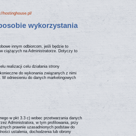
://hostinghouse.pl/
sposobie wykorzystania
bowe innym odbiorcom, jeśli będzie to
w ciążących na Administratorze. Dotyczy to
u realizacji celu działania strony
o konieczne do wykonania związanych z nimi
). W odniesieniu do danych marketingowych
anego w pkt 3.3 c) wobec przetwarzania danych
ez Administratora, w tym profilowania, przy
ażnych prawnie uzasadnionych podstaw do
ności ustalenia, dochodzenia lub obrony