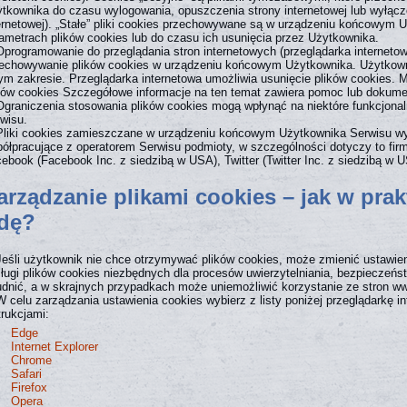
tkownika do czasu wylogowania, opuszczenia strony internetowej lub wyłącz
ernetowej). „Stałe” pliki cookies przechowywane są w urządzeniu końcowym 
ametrach plików cookies lub do czasu ich usunięcia przez Użytkownika.
Oprogramowanie do przeglądania stron internetowych (przeglądarka internet
echowywanie plików cookies w urządzeniu końcowym Użytkownika. Użytkow
ym zakresie. Przeglądarka internetowa umożliwia usunięcie plików cookies. 
ków cookies Szczegółowe informacje na ten temat zawiera pomoc lub dokument
Ograniczenia stosowania plików cookies mogą wpłynąć na niektóre funkcjonal
wisu.
Pliki cookies zamieszczane w urządzeniu końcowym Użytkownika Serwisu w
ółpracujące z operatorem Serwisu podmioty, w szczególności dotyczy to firm
ebook (Facebook Inc. z siedzibą w USA), Twitter (Twitter Inc. z siedzibą w 
arządzanie plikami cookies – jak w prak
dę?
Jeśli użytkownik nie chce otrzymywać plików cookies, może zmienić ustawien
ługi plików cookies niezbędnych dla procesów uwierzytelniania, bezpieczeńs
udnić, a w skrajnych przypadkach może uniemożliwić korzystanie ze stron w
W celu zarządzania ustawienia cookies wybierz z listy poniżej przeglądarkę in
trukcjami:
Edge
Internet Explorer
Chrome
Safari
Firefox
Opera