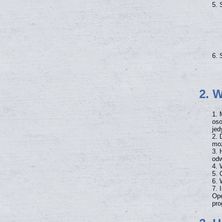
2. 
oso
jed
moż
odw
Ope
pro