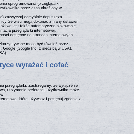
enia oprogramowania (przeglądarki
Użytkownika przez czas określony w
owa) zazwyczaj domyślnie dopuszcza
nicy Serwisu mogą dokonać zmiany ustawień
Możliwe jest także automatyczne blokowanie
acja przeglądarki internetowej.
ności dostępne na stronach internetowych
ykorzystywane mogą być również przez
: Google (Google Inc. z siedzibą w USA),
USA).
tyce wyrażać i cofać
ia przeglądarki. Zastrzegamy, że wyłączenie
twa, utrzymania preferencji użytkownika może
ww
ternetową, której używasz i postępuj zgodnie z