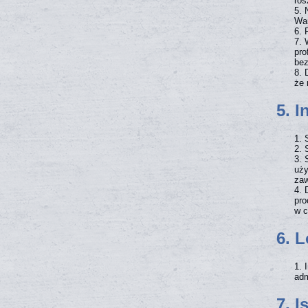
ros
Wa
pro
bez
że 
5. 
uży
zaw
pro
w c
6. 
adm
7. 