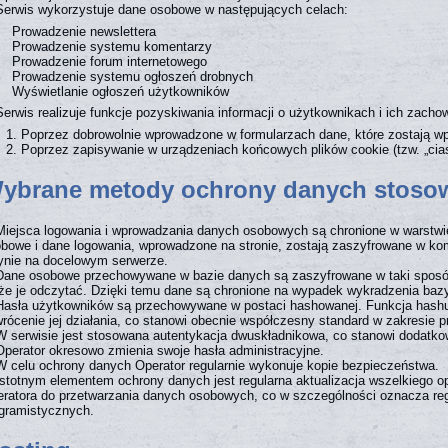
Serwis wykorzystuje dane osobowe w następujących celach:
Prowadzenie newslettera
Prowadzenie systemu komentarzy
Prowadzenie forum internetowego
Prowadzenie systemu ogłoszeń drobnych
Wyświetlanie ogłoszeń użytkowników
Serwis realizuje funkcje pozyskiwania informacji o użytkownikach i ich zach
Poprzez dobrowolnie wprowadzone w formularzach dane, które zostają 
Poprzez zapisywanie w urządzeniach końcowych plików cookie (tzw. „cia
Wybrane metody ochrony danych stosow
Miejsca logowania i wprowadzania danych osobowych są chronione w warstwie 
bowe i dane logowania, wprowadzone na stronie, zostają zaszyfrowane w k
ynie na docelowym serwerze.
Dane osobowe przechowywane w bazie danych są zaszyfrowane w taki sposób,
e je odczytać. Dzięki temu dane są chronione na wypadek wykradzenia baz
Hasła użytkowników są przechowywane w postaci hashowanej. Funkcja hashują
rócenie jej działania, co stanowi obecnie współczesny standard w zakresie
W serwisie jest stosowana autentykacja dwuskładnikowa, co stanowi dodatko
Operator okresowo zmienia swoje hasła administracyjne.
W celu ochrony danych Operator regularnie wykonuje kopie bezpieczeństwa.
Istotnym elementem ochrony danych jest regularna aktualizacja wszelkiego
ratora do przetwarzania danych osobowych, co w szczególności oznacza re
gramistycznych.