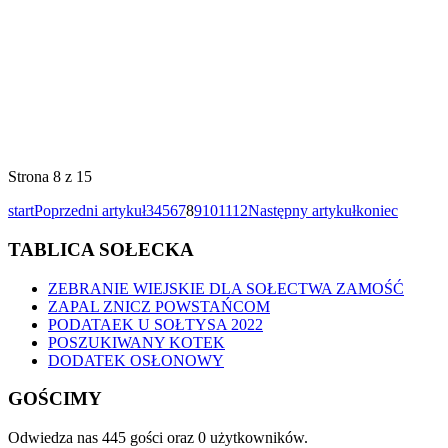
Strona 8 z 15
start
Poprzedni artykuł
3
4
5
6
7
8
9
10
11
12
Następny artykuł
koniec
TABLICA SOŁECKA
ZEBRANIE WIEJSKIE DLA SOŁECTWA ZAMOŚĆ
ZAPAL ZNICZ POWSTAŃCOM
PODATAEK U SOŁTYSA 2022
POSZUKIWANY KOTEK
DODATEK OSŁONOWY
GOŚCIMY
Odwiedza nas 445 gości oraz 0 użytkowników.