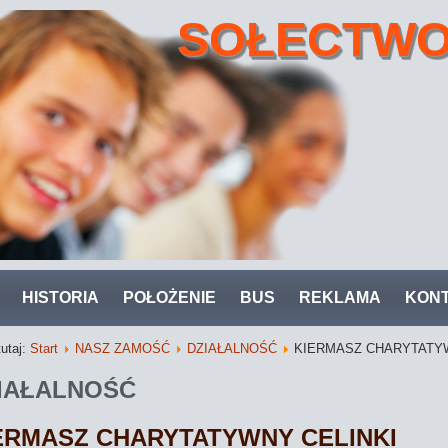
SOŁECTWO
HISTORIA
POŁOŻENIE
BUS
REKLAMA
KON
tutaj:
Start
NASZ ZAMOŚĆ
DZIAŁALNOŚĆ
KIERMASZ CHARYTATYW
IAŁALNOŚĆ
ERMASZ CHARYTATYWNY CELINKI